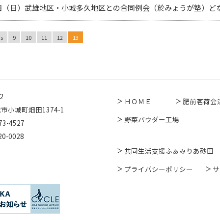
6日（日）武雄地区・小城多久地区との合同例会（於みょうが塾）ど
us
9
10
11
12
13
2
ＨＯＭＥ
肥前茗荷会
市小城町畑田1374-1
野菜パウダー工場
73-4527
20-0028
共同生活支援ふぁみりあ砂田
プライバシーポリシー
サ