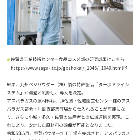
佐賀県工業技術センター食品コスメ部の研究成果はこちら
https://www.saga-itc.jp/goshokai/_1046/_1049.html
open_in_new
結果、九州ベジパウダー（株）製の特許製品「ターボドライシ
ステム」が最適と判断し、導入を決定。
アスパラガスの原材料は、JA佐賀・佐城園芸センター様のアス
パラガス部会・川副支部集荷場から仕入れることが可能にな
り、さらに小城・多久・佐賀の生産者との広域連携を実現。こ
れにより、安定した原材料の確保が可能となりました。
令和5年5月、野菜パウダー加工工場を完成させ、アスパラガス