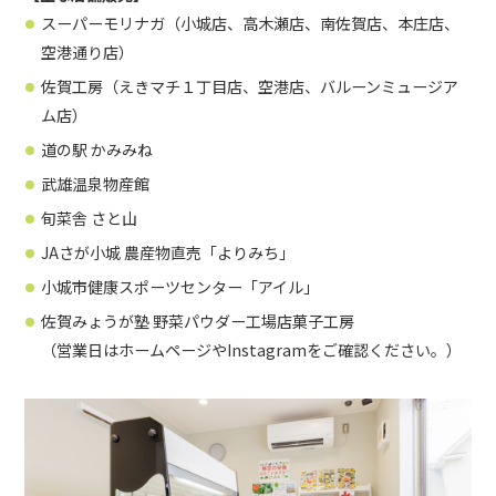
スーパーモリナガ（小城店、高木瀬店、南佐賀店、本庄店、
空港通り店）
佐賀工房（えきマチ１丁目店、空港店、バルーンミュージア
ム店）
道の駅 かみみね
武雄温泉物産館
旬菜舎 さと山
JAさが小城 農産物直売「よりみち」
小城市健康スポーツセンター「アイル」
佐賀みょうが塾 野菜パウダー工場店菓子工房
（営業日はホームページやInstagramをご確認ください。）