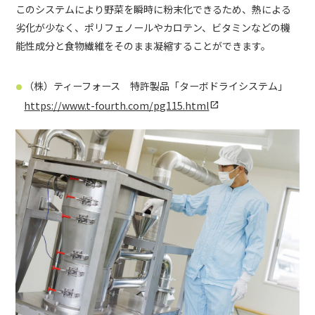
このシステムにより野菜を瞬時に粉末化できるため、熱による
劣化が少なく、ポリフェノールやカロテン、ビタミンなどの機
能性成分と食物繊維をそのまま凝縮することができます。
（株）ティーフォース 特許製品「ターボドライシステム」
https://www.t-fourth.com/pg115.html
open_in_new